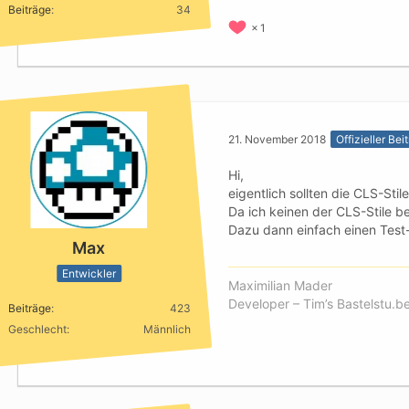
Beiträge
34
1
21. November 2018
Offizieller Bei
Hi,
eigentlich sollten die CLS-St
Da ich keinen der CLS-Stile b
Dazu dann einfach einen Tes
Max
Entwickler
Maximilian Mader
Developer – Tim’s Bastelstu.b
Beiträge
423
Geschlecht
Männlich