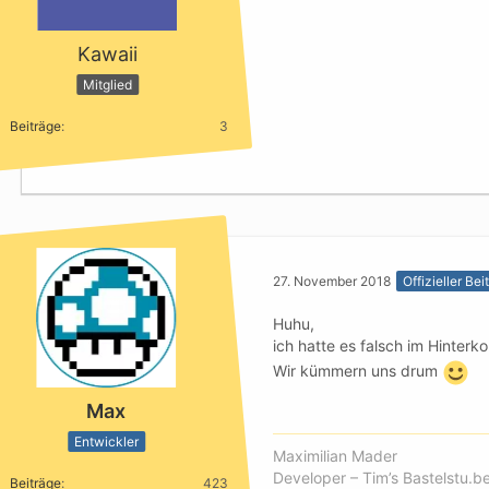
Kawaii
Mitglied
Beiträge
3
27. November 2018
Offizieller Bei
Huhu,
ich hatte es falsch im Hinter
Wir kümmern uns drum
Max
Entwickler
Maximilian Mader
Developer – Tim’s Bastelstu.b
Beiträge
423