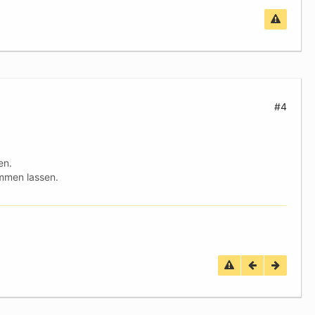
#4
en.
mmen lassen.