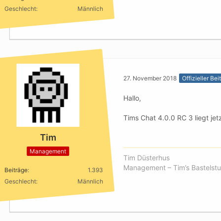
Geschlecht
Männlich
27. November 2018
Offizieller Bei
Hallo,
Tims Chat 4.0.0 RC 3 liegt jet
Tim
Management
Tim Düsterhus
Management – Tim’s Bastelstu
Beiträge
1.393
Geschlecht
Männlich