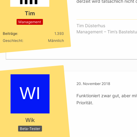
derzeit wird tatsächlich nicht
Tim
Management
Tim Düsterhus
Management – Tim’s Bastelstu
Beiträge
1.393
Geschlecht
Männlich
20. November 2018
Funktioniert zwar gut, aber m
Priorität.
Wik
Beta-Tester