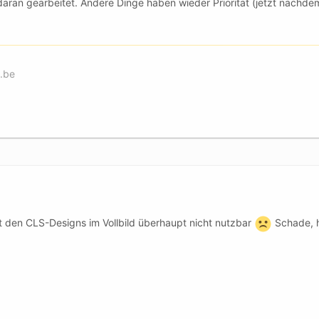
 daran gearbeitet. Andere Dinge haben wieder Priorität (jetzt nachdem 
.be
it den CLS-Designs im Vollbild überhaupt nicht nutzbar
Schade, h