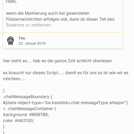
Hallo,
wenn die Markierung auch bei gesendeten
Flüsternachrichten erfolgen soll, dann ist dieser Teil des
Selektors zu entfernen:
[…]
Tim
22. Januar 2019
hier steht es.... hab es die ganze Zeit schlicht überlesen.
es braucht nur dieses Script..... damit es für uns so ist wie wir es
möchten.....
}
.chatMessageBoundary {
&[data-object-type="be.bastelstu.chat.messageType.whisper"]
> .chatMessageContainer {
background: #B6B7B8;
color: #A82100;
}
}