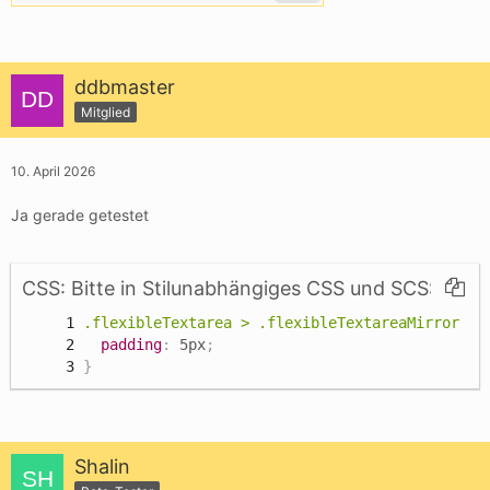
ddbmaster
Mitglied
10. April 2026
Ja gerade getestet
CSS: Bitte in Stilunabhängiges CSS und SCSS rein
.flexibleTextarea > .flexibleTextareaMirror
{
padding
:
 5px
;
}
Shalin