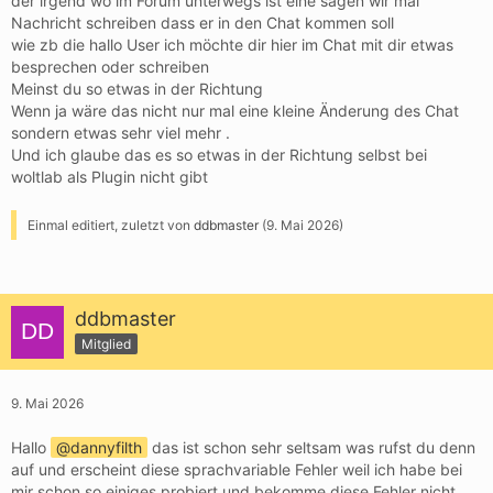
der irgend wo im Forum unterwegs ist eine sagen wir mal
Nachricht schreiben dass er in den Chat kommen soll
wie zb die hallo User ich möchte dir hier im Chat mit dir etwas
besprechen oder schreiben
Meinst du so etwas in der Richtung
Wenn ja wäre das nicht nur mal eine kleine Änderung des Chat
sondern etwas sehr viel mehr .
Und ich glaube das es so etwas in der Richtung selbst bei
woltlab als Plugin nicht gibt
Einmal editiert, zuletzt von
ddbmaster
(
9. Mai 2026
)
ddbmaster
Mitglied
9. Mai 2026
Hallo
dannyfilth
das ist schon sehr seltsam was rufst du denn
auf und erscheint diese sprachvariable Fehler weil ich habe bei
mir schon so einiges probiert und bekomme diese Fehler nicht