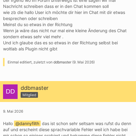
der irgend wo im Forum unterwegs ist eine sagen wir mal
Nachricht schreiben dass er in den Chat kommen soll
wie zb die hallo User ich möchte dir hier im Chat mit dir etwas
besprechen oder schreiben
Meinst du so etwas in der Richtung
Wenn ja wäre das nicht nur mal eine kleine Änderung des Chat
sondern etwas sehr viel mehr .
Und ich glaube das es so etwas in der Richtung selbst bei
woltlab als Plugin nicht gibt
Einmal editiert, zuletzt von
ddbmaster
(
9. Mai 2026
)
ddbmaster
Mitglied
9. Mai 2026
Hallo
dannyfilth
das ist schon sehr seltsam was rufst du denn
auf und erscheint diese sprachvariable Fehler weil ich habe bei
mir schon so einiges probiert und bekomme diese Fehler nicht