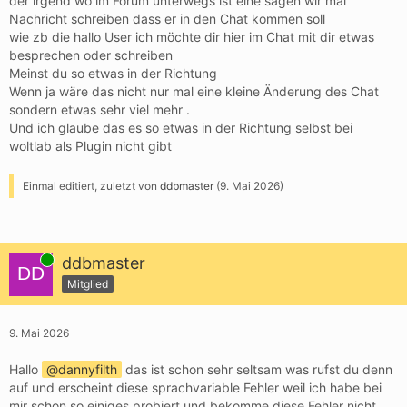
der irgend wo im Forum unterwegs ist eine sagen wir mal
Nachricht schreiben dass er in den Chat kommen soll
wie zb die hallo User ich möchte dir hier im Chat mit dir etwas
besprechen oder schreiben
Meinst du so etwas in der Richtung
Wenn ja wäre das nicht nur mal eine kleine Änderung des Chat
sondern etwas sehr viel mehr .
Und ich glaube das es so etwas in der Richtung selbst bei
woltlab als Plugin nicht gibt
Einmal editiert, zuletzt von
ddbmaster
(
9. Mai 2026
)
Online
ddbmaster
Mitglied
9. Mai 2026
Hallo
dannyfilth
das ist schon sehr seltsam was rufst du denn
auf und erscheint diese sprachvariable Fehler weil ich habe bei
mir schon so einiges probiert und bekomme diese Fehler nicht