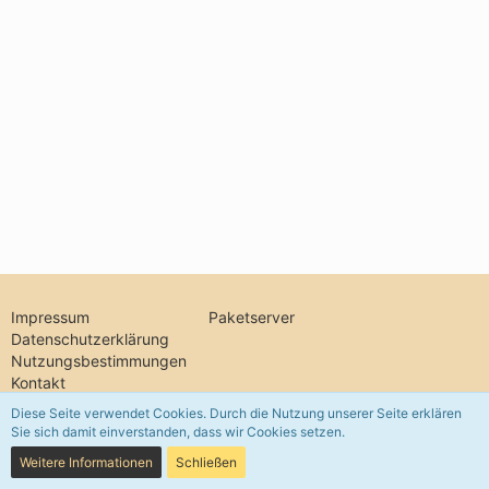
Impressum
Paketserver
Datenschutzerklärung
Nutzungsbestimmungen
Kontakt
Diese Seite verwendet Cookies. Durch die Nutzung unserer Seite erklären
Sie sich damit einverstanden, dass wir Cookies setzen.
Community-Software:
WoltLab Suite™ 5.5.26
Weitere Informationen
Schließen