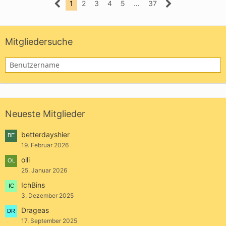
1
2
3
4
5
…
37
Mitgliedersuche
Neueste Mitglieder
betterdayshier
19. Februar 2026
olli
25. Januar 2026
IchBins
3. Dezember 2025
Drageas
17. September 2025