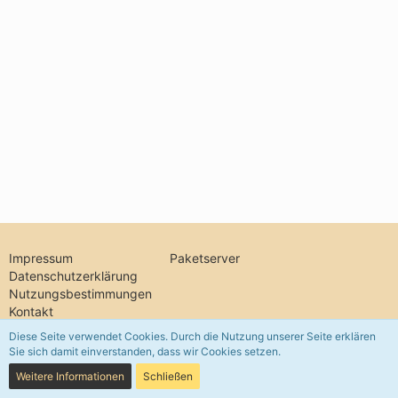
Impressum
Paketserver
Datenschutzerklärung
Nutzungsbestimmungen
Kontakt
Diese Seite verwendet Cookies. Durch die Nutzung unserer Seite erklären
Sie sich damit einverstanden, dass wir Cookies setzen.
Community-Software:
WoltLab Suite™ 5.5.26
Weitere Informationen
Schließen