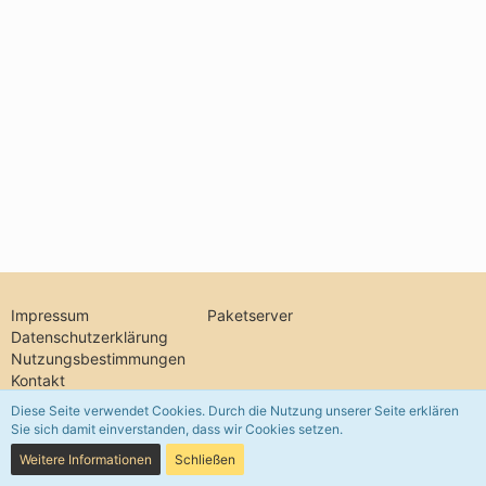
Impressum
Paketserver
Datenschutzerklärung
Nutzungsbestimmungen
Kontakt
Diese Seite verwendet Cookies. Durch die Nutzung unserer Seite erklären
Sie sich damit einverstanden, dass wir Cookies setzen.
Community-Software:
WoltLab Suite™ 5.5.26
Weitere Informationen
Schließen