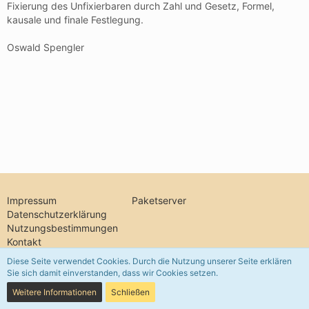
Schön wäre es doch, wenn es eine übersicht geben könnte
Fixierung des Unfixierbaren durch Zahl und Gesetz, Formel,
wer gerade in diesem chatraum ist, oder?
kausale und finale Festlegung.
Oswald Spengler
Impressum
Paketserver
Datenschutzerklärung
Nutzungsbestimmungen
Kontakt
Diese Seite verwendet Cookies. Durch die Nutzung unserer Seite erklären
Sie sich damit einverstanden, dass wir Cookies setzen.
Community-Software:
WoltLab Suite™ 5.5.26
Weitere Informationen
Schließen