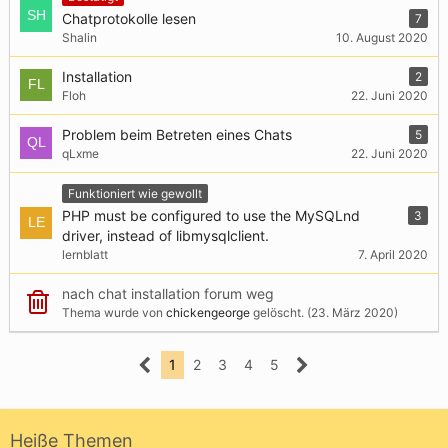
Chatprotokolle lesen
7
Shalin
10. August 2020
Installation
2
Floh
22. Juni 2020
Problem beim Betreten eines Chats
5
qLxme
22. Juni 2020
Funktioniert wie gewollt
PHP must be configured to use the MySQLnd
3
driver, instead of libmysqlclient.
lernblatt
7. April 2020
nach chat installation forum weg
Thema wurde von
chickengeorge
gelöscht. (
23. März 2020
)
1
2
3
4
5
Heiße Themen