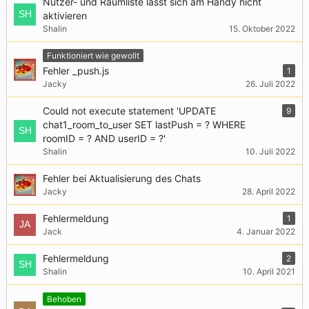
Nutzer- und Raumliste lässt sich am Handy nicht
aktivieren
Shalin
15. Oktober 2022
Funktioniert wie gewollt
Fehler _push.js
1
Jacky
26. Juli 2022
Could not execute statement 'UPDATE
9
chat1_room_to_user SET lastPush = ? WHERE
roomID = ? AND userID = ?'
Shalin
10. Juli 2022
Fehler bei Aktualisierung des Chats
Jacky
28. April 2022
Fehlermeldung
1
Jack
4. Januar 2022
Fehlermeldung
2
Shalin
10. April 2021
Behoben