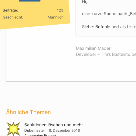
Hi,
Beiträge
423
eine kurze Suche nach „Bef
Geschlecht
Männlich
Siehe:
Befehle
und als List
Maximilian Mader
Developer – Tim’s Bastelstu.b
Ähnliche Themen
Sanktionen löschen und mehr
Dukemaster
8. Dezember 2016
Allgemeine Fragen