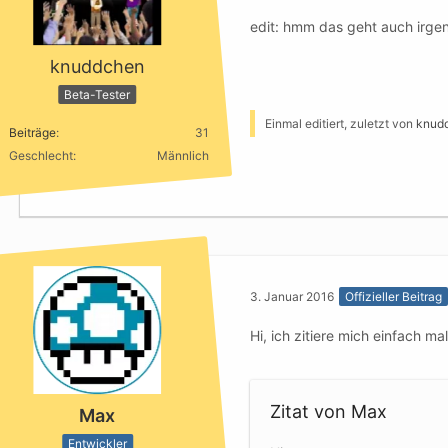
edit: hmm das geht auch irgen
knuddchen
Beta-Tester
Einmal editiert, zuletzt von
knud
Beiträge
31
Geschlecht
Männlich
3. Januar 2016
Offizieller Beitrag
Hi, ich zitiere mich einfach mal
Zitat von Max
Max
Entwickler