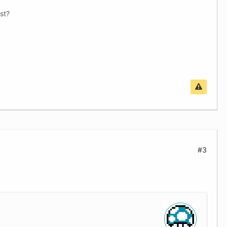
st?
#3