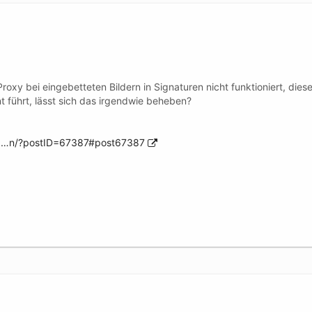
eProxy bei eingebetteten Bildern in Signaturen nicht funktioniert, d
 führt, lässt sich das irgendwie beheben?
/16…n/?postID=67387#post67387