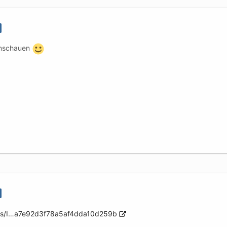
 anschauen
ons/I…a7e92d3f78a5af4dda10d259b