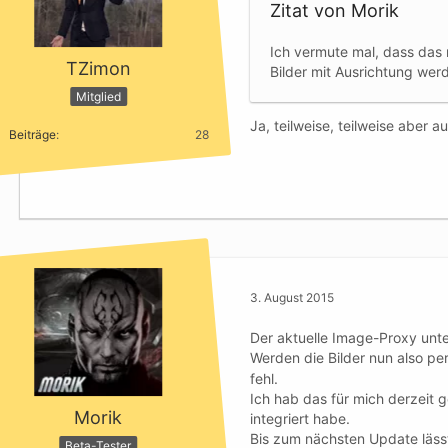
Zitat von Morik
Ich vermute mal, dass das
TZimon
Bilder mit Ausrichtung wer
Mitglied
Ja, teilweise, teilweise aber 
Beiträge
28
3. August 2015
Der aktuelle Image-Proxy unte
Werden die Bilder nun also pe
fehl.
Ich hab das für mich derzeit 
Morik
integriert habe.
Bis zum nächsten Update lässt 
Beta-Tester