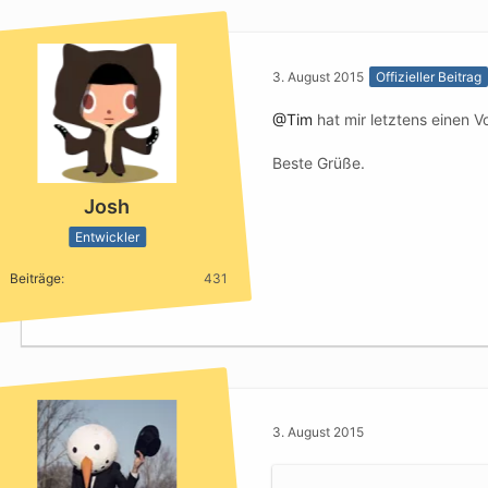
3. August 2015
Offizieller Beitrag
@Tim
hat mir letztens einen V
Beste Grüße.
Josh
Entwickler
Beiträge
431
3. August 2015